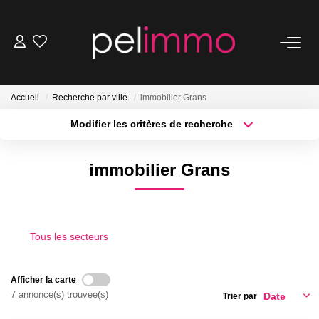
NOS BIENS
Accueil
Recherche par ville
immobilier Grans
Ventes
Modifier les critères de recherche
Locations
Type de transaction
Localisation
Acheter
Localisation
Belles Demeures
immobilier Grans
Type de bien
Surface min
Sélectionnez...
ESTIMATION
Plus de critères
Budget max
Tous les secteurs
NOS SERVICES
Créer une alerte
Transaction
Afficher la carte
7 annonce(s) trouvée(s)
Trier par
Location