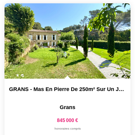
Gestion
Expertise
NOS AGENCES
Notre Équipe
Nos Agences
Nos Actualités
GRANS - Mas En Pierre De 250m² Sur Un Jardin De 2300m²...
CONTACT
Grans
845 000 €
honoraires compris