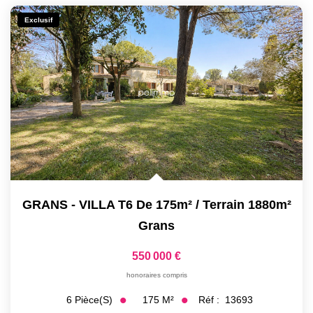
Exclusif
GRANS - VILLA T6 De 175m² / Terrain 1880m²
Grans
550 000 €
honoraires compris
175
M²
Réf :
13693
6
Pièce(s)