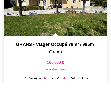
GRANS - Viager Occupé 78m² / 985m²
Grans
160 000 €
honoraires compris
78
M²
Réf :
13687
4
Pièce(s)