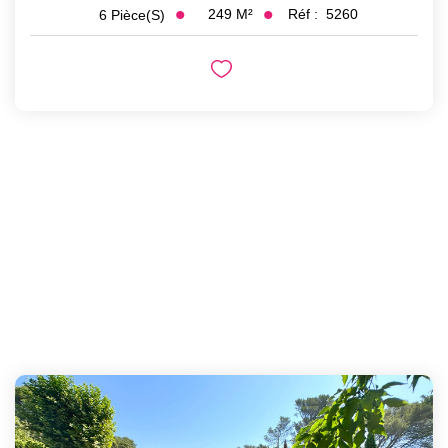
249
M²
Réf :
5260
6
Pièce(s)