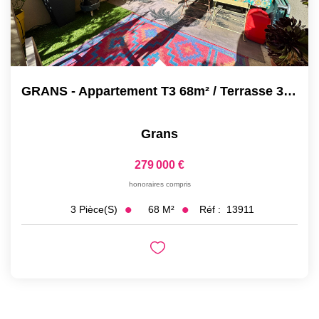
GRANS - Appartement T3 68m² / Terrasse 30m²/garage/parking
Grans
279 000 €
honoraires compris
68
M²
Réf :
13911
3
Pièce(s)