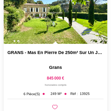
GRANS - Mas En Pierre De 250m² Sur Un Jardin De 2300m²...
Grans
845 000 €
honoraires compris
249
M²
Réf :
13925
6
Pièce(s)