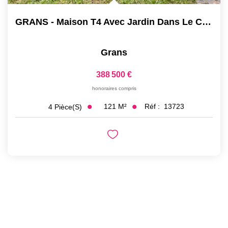
GRANS - Maison T4 Avec Jardin Dans Le Centre Village -...
Grans
388 500 €
honoraires compris
121
M²
Réf :
13723
4
Pièce(s)