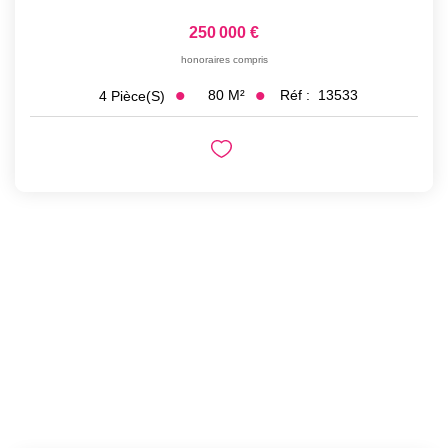
250 000 €
honoraires compris
80
M²
Réf :
13533
4
Pièce(s)