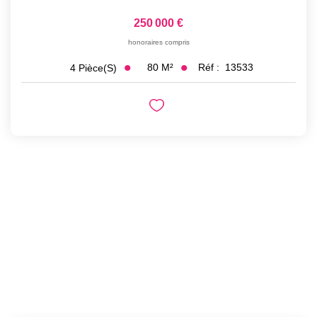
250 000 €
honoraires compris
80
M²
Réf :
13533
4
Pièce(s)