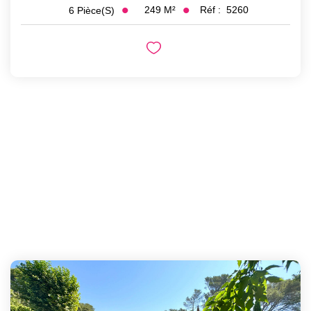
249
M²
Réf :
5260
6
Pièce(s)