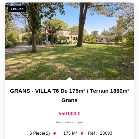
Exclusif
GRANS - VILLA T6 De 175m² / Terrain 1880m²
Grans
550 000 €
honoraires compris
175
M²
Réf :
13693
6
Pièce(s)