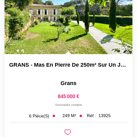
GRANS - Mas En Pierre De 250m² Sur Un Jardin De 2300m²...
Grans
845 000 €
honoraires compris
249
M²
Réf :
13925
6
Pièce(s)