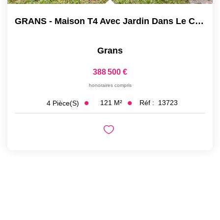
GRANS - Maison T4 Avec Jardin Dans Le Centre Village -...
Grans
388 500 €
honoraires compris
121
M²
Réf :
13723
4
Pièce(s)