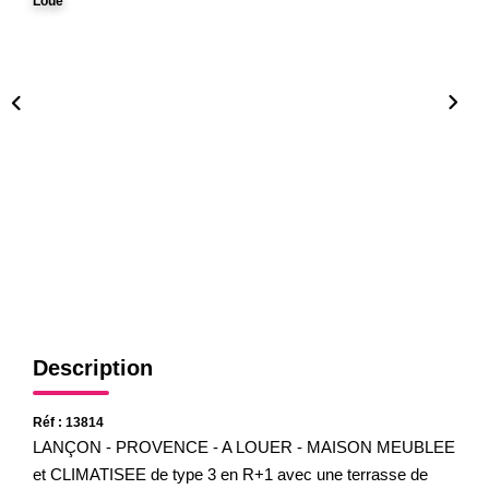
Loué
Gestion
Expertise
NOS AGENCES
Notre Équipe
Nos Agences
Nos Actualités
CONTACT
Description
Réf : 13814
LANÇON - PROVENCE - A LOUER - MAISON MEUBLEE
et CLIMATISEE de type 3 en R+1 avec une terrasse de