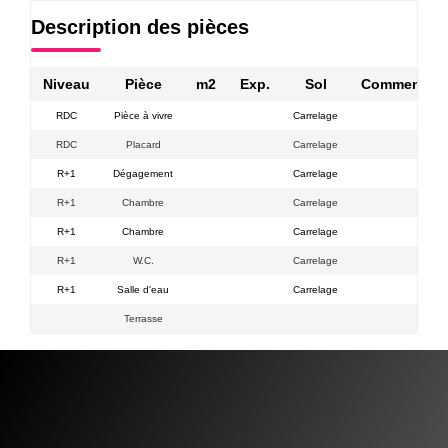
Description des pièces
Niveau
Pièce
m2
Exp.
Sol
Commentair
RDC
Pièce à vivre
Carrelage
RDC
Placard
Carrelage
R+1
Dégagement
Carrelage
R+1
Chambre
Carrelage
R+1
Chambre
Carrelage
R+1
W.C.
Carrelage
R+1
Salle d'eau
Carrelage
Terrasse