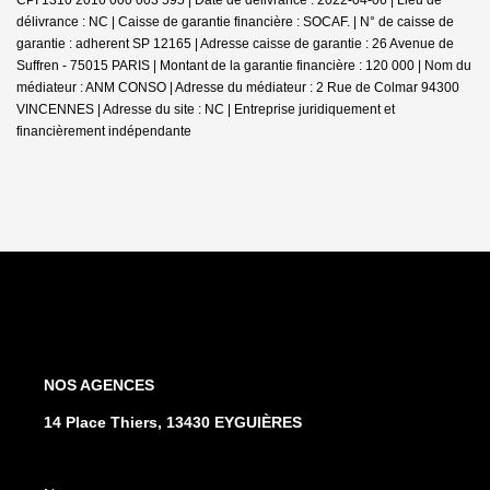
délivrance : NC | Caisse de garantie financière : SOCAF. | N° de caisse de
garantie : adherent SP 12165 | Adresse caisse de garantie : 26 Avenue de
Suffren - 75015 PARIS | Montant de la garantie financière : 120 000 | Nom du
médiateur : ANM CONSO | Adresse du médiateur : 2 Rue de Colmar 94300
VINCENNES | Adresse du site : NC |
Entreprise juridiquement et
financièrement indépendante
NOS AGENCES
14 Place Thiers, 13430 EYGUIÈRES