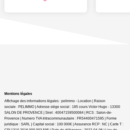
Mentions légales
Affichage des informations légales : pelimmo - Location | Raison
sociale : PELIMMO | Adresse siège social : 185 cours Victor Hugo - 13300
SALON DE PROVENCE | Siret : 40047159500084 | RCS : Salon-de-
Provence | Numero TVA Intracommunautaire : FR54400471595 | Forme
juridique : SARL | Capital social : 100 000€ | Assurance RCP : NC |
Carte T :
CPI 1310 2016 000 003 595 | Date de délivrance : 2022-04-06 | Lieu de