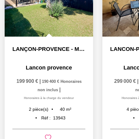
LANÇON-PROVENCE - Maison de type 2 avec jardin
Lancon provence
Lanco
199 900 €
|
299 000 €
190 400 €
Honoraires
|
non inclus
n
Honoraires à la charge du vendeur
Honoraires 
40
m²
2
pièce(s)
4
pièc
Réf :
13943