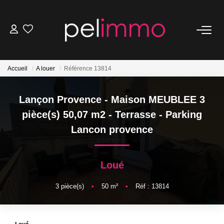
NOS BIENS
Accueil
A louer
Référence 13814
Ventes
Locations
Lançon Provence - Maison MEUBLEE 3
Belles Demeures
pièce(s) 50,07 m2 - Terrasse - Parking
Lancon provence
ESTIMATION
Loué
NOS SERVICES
3
pièce(s)
•
50
m²
•
Réf : 13814
Transaction
Location