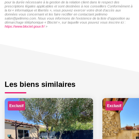
pour la durée nécessaire à la gestion de la relation client dans le respect des
prescriptions légales applicables et sont destinées à nos conseillers Conformément à
la loi « informatique et libertés », vous pouvez exercer votre droit d'accès aux
données vous concernant et les faire rectifier en contactant pelimmo
salon@pelimmo.com. Nous vous informons de l'existence de la liste d'opposition au
démarchage téléphonique « Bloctel », sur laquelle vous pouvez vous inscrire ici :
https://www.bloctel.gouv.fr/
»
Les biens similaires
Exclusif
Exclusif