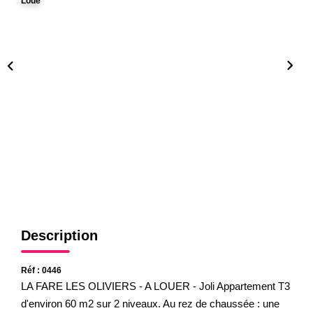
Loué
Gestion
Expertise
NOS AGENCES
Notre Équipe
Nos Agences
Nos Actualités
CONTACT
Description
Réf : 0446
LA FARE LES OLIVIERS - A LOUER - Joli Appartement T3
d'environ 60 m2 sur 2 niveaux. Au rez de chaussée : une