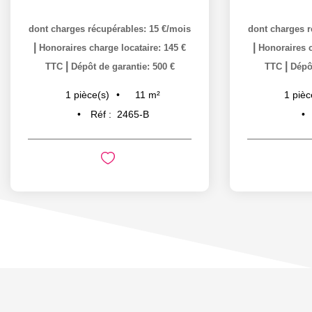
dont charges récupérables: 15 €/mois
dont charges r
|
|
Honoraires charge locataire: 145 €
Honoraires c
|
|
TTC
Dépôt de garantie: 500 €
TTC
Dépôt
11
m²
1
pièce(s)
1
pièc
Réf :
2465-B