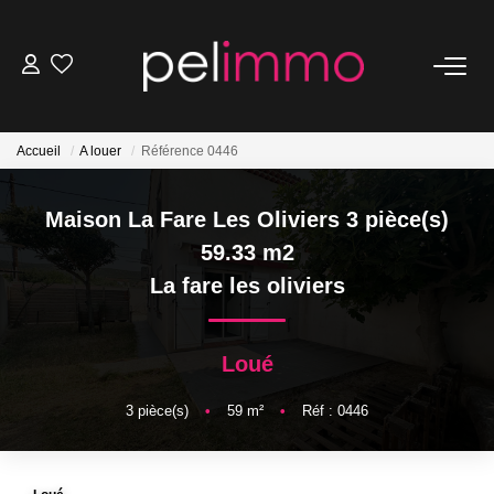
NOS BIENS
Accueil
A louer
Référence 0446
Ventes
Locations
Maison La Fare Les Oliviers 3 pièce(s)
Belles Demeures
59.33 m2
La fare les oliviers
ESTIMATION
Loué
NOS SERVICES
3
pièce(s)
•
59
m²
•
Réf : 0446
Transaction
Location