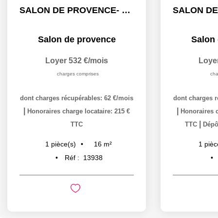
SALON DE PROVENCE- STUDIO MEUBLE - 16.40 m2 - BAIL 9 MOIS
Salon de provence
Salon
Loyer 532 €/mois
Loye
charges comprises
cha
dont charges récupérables: 62 €/mois
dont charges r
|
|
Honoraires charge locataire: 215 €
Honoraires c
|
TTC
TTC
Dépôt
16
m²
1
pièce(s)
1
pièc
Réf :
13938