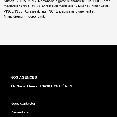
Suffren - 75015 PARIS | Montant de la garantie financière : 120 000 | Nom du
médiateur : ANM CONSO | Adresse du médiateur : 2 Rue de Colmar 94300
VINCENNES | Adresse du site : NC |
Entreprise juridiquement et
financièrement indépendante
NOS AGENCES
14 Place Thiers, 13430 EYGUIÈRES
Nous contacter
Présentation