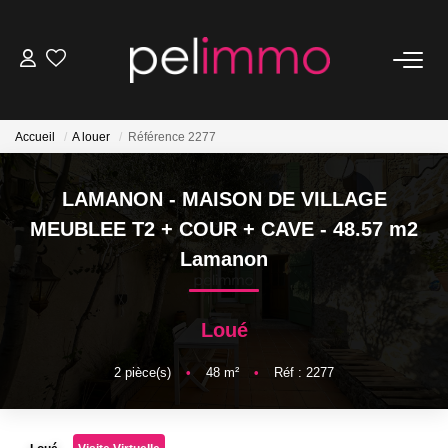
NOS BIENS
Accueil
A louer
Référence 2277
Ventes
Locations
LAMANON - MAISON DE VILLAGE
Belles Demeures
MEUBLEE T2 + COUR + CAVE - 48.57 m2
Lamanon
ESTIMATION
Loué
NOS SERVICES
2
pièce(s)
•
48
m²
•
Réf : 2277
Transaction
Location