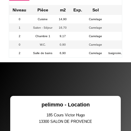
Niveau
Pièce
m2
Exp.
Sol
Com
0
Cuisine
14,90
Carrelage
p
1
Salon - Séjour
16,70
Carrelage
2
Chambre 1
9,17
Carrelage
0
W.C.
0,90
Carrelage
surfa
2
Salle de bains
6,90
Carrelage
baignoire, meub
pelimmo - Location
185 Cours Victor Hugo
13300
SALON DE PROVENCE