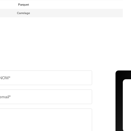
Parquet
Carrelage
NOM*
email*