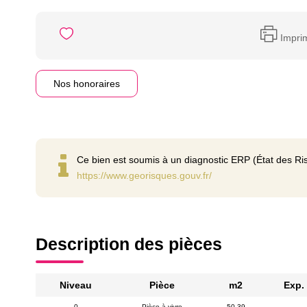
Impri
Nos honoraires
Ce bien est soumis à un diagnostic ERP (État des Ris
https://www.georisques.gouv.fr/
Description des pièces
Niveau
Pièce
m2
Exp.
0
Pièce à vivre
50,39