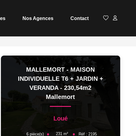
ces
Nos Agences
Contact
MALLEMORT - MAISON
INDIVIDUELLE T6 + JARDIN +
VERANDA - 230,54m2
Mallemort
Loué
231
m²
6
pièce(s)
Réf :
2195