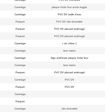
Carrelage
plaque hotte four accès loggia
Carrelage
PVC DV /salle d'eau
Parquet
PVC DV clim réversible
Parquet
PVC DV placard aménagé
Parquet
PVC DV placard aménagé
Carrelage
+ wc chbre 1
Carrelage
lave mains
Carrelage
frigo américain plaque hotte four
Carrelage
lave mains
Parquet
PVC DV placard aménagé
Carrelage
PVC DV
Parquet
PVC DV
Carrelage
Parquet
Carrelage
clim réversible