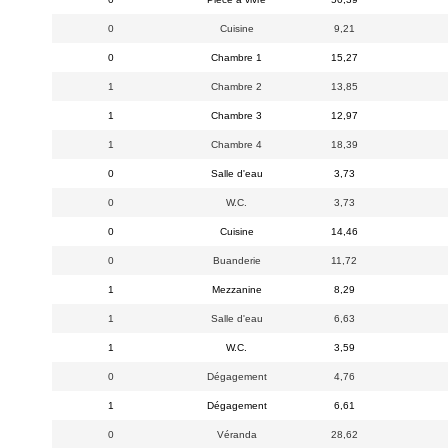
0
Cuisine
9,21
0
Chambre 1
15,27
1
Chambre 2
13,85
1
Chambre 3
12,97
1
Chambre 4
18,39
0
Salle d'eau
3,73
0
W.C.
3,73
0
Cuisine
14,46
0
Buanderie
11,72
1
Mezzanine
8,29
1
Salle d'eau
6,63
1
W.C.
3,59
0
Dégagement
4,76
1
Dégagement
6,61
0
Véranda
28,62