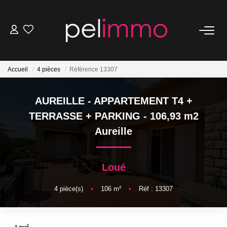
NOS BIENS
Accueil
4 pièces
Référence 13307
Ventes
Locations
AUREILLE - APPARTEMENT T4 +
Belles Demeures
TERRASSE + PARKING - 106,93 m2
Aureille
ESTIMATION
Loué
NOS SERVICES
4
pièce(s)
•
106
m²
•
Réf : 13307
Transaction
Location