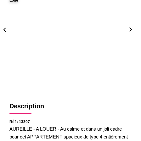
Loué
Gestion
Expertise
NOS AGENCES
Notre Équipe
Nos Agences
Nos Actualités
CONTACT
Description
Réf : 13307
AUREILLE - A LOUER - Au calme et dans un joli cadre
pour cet APPARTEMENT spacieux de type 4 entièrement