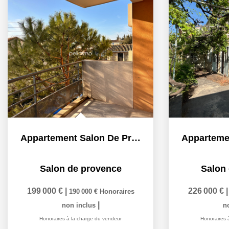
Appartement Salon De Provence 2 pièce(s) 48.65 m2 terrasse...
Salon de provence
Salon
199 000 €
|
226 000 €
190 000 €
Honoraires
|
non inclus
n
Honoraires à la charge du vendeur
Honoraires 