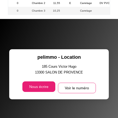
0
Chambre 2
11,55
E
Carrelage
DV PVC / plac
0
Chambre 3
10,25
Carrelage
pelimmo - Location
185 Cours Victor Hugo
13300
SALON DE PROVENCE
Nous écrire
Voir le numéro