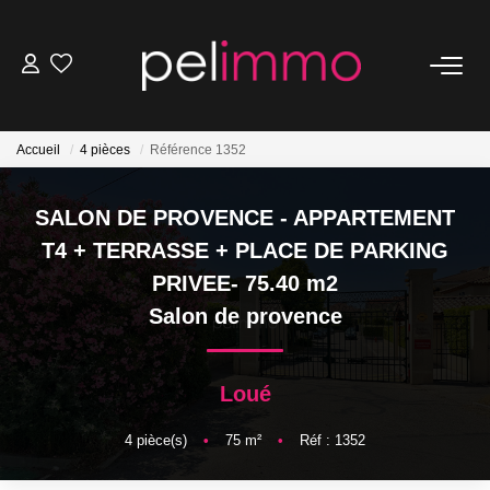
NOS BIENS
Accueil
4 pièces
Référence 1352
Ventes
Locations
SALON DE PROVENCE - APPARTEMENT
Belles Demeures
T4 + TERRASSE + PLACE DE PARKING
PRIVEE- 75.40 m2
ESTIMATION
Salon de provence
NOS SERVICES
Loué
Transaction
4
pièce(s)
•
75
m²
•
Réf : 1352
Location