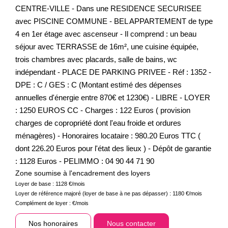
CENTRE-VILLE - Dans une RESIDENCE SECURISEE
avec PISCINE COMMUNE - BEL APPARTEMENT de type
4 en 1er étage avec ascenseur - Il comprend : un beau
séjour avec TERRASSE de 16m², une cuisine équipée,
trois chambres avec placards, salle de bains, wc
indépendant - PLACE DE PARKING PRIVEE - Réf : 1352 -
DPE : C / GES : C (Montant estimé des dépenses
annuelles d'énergie entre 870€ et 1230€) - LIBRE - LOYER
: 1250 EUROS CC - Charges : 122 Euros ( provision
charges de copropriété dont l'eau froide et ordures
ménagères) - Honoraires locataire : 980.20 Euros TTC (
dont 226.20 Euros pour l'état des lieux ) - Dépôt de garantie
: 1128 Euros - PELIMMO : 04 90 44 71 90
Zone soumise à l'encadrement des loyers
Loyer de base :
1128
€/mois
Loyer de référence majoré (loyer de base à ne pas dépasser) :
1180
€/mois
Complément de loyer :
€/mois
Nos honoraires
Nous contacter