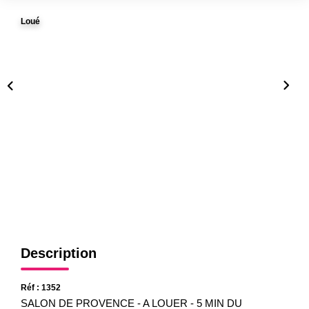
Gestion
Loué
Expertise
NOS AGENCES
Notre Équipe
Nos Agences
Nos Actualités
CONTACT
Description
Réf : 1352
SALON DE PROVENCE - A LOUER - 5 MIN DU