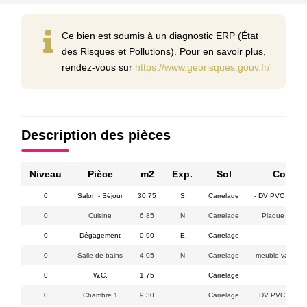
Ce bien est soumis à un diagnostic ERP (État
des Risques et Pollutions). Pour en savoir plus,
rendez-vous sur
https://www.georisques.gouv.fr/
Description des pièces
Niveau
Pièce
m2
Exp.
Sol
Commen
0
Salon - Séjour
30,75
S
Carrelage
- DV PVC + ALU 
0
Cuisine
6,85
N
Carrelage
Plaque induct
0
Dégagement
0,90
E
Carrelage
0
Salle de bains
4,05
N
Carrelage
meuble vasque, 
0
W.C.
1,75
Carrelage
Lave 
0
Chambre 1
9,30
Carrelage
DV PVC / plac