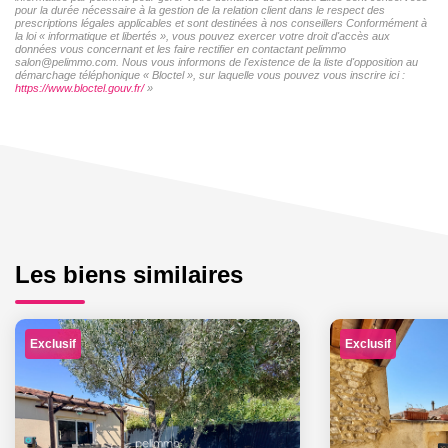
pour la durée nécessaire à la gestion de la relation client dans le respect des
prescriptions légales applicables et sont destinées à nos conseillers Conformément à
la loi « informatique et libertés », vous pouvez exercer votre droit d'accès aux
données vous concernant et les faire rectifier en contactant pelimmo
salon@pelimmo.com. Nous vous informons de l'existence de la liste d'opposition au
démarchage téléphonique « Bloctel », sur laquelle vous pouvez vous inscrire ici :
https://www.bloctel.gouv.fr/
»
Les biens similaires
Exclusif
Exclusif