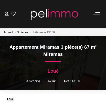
NOS BIENS
Accueil
3 pièces
Référence 13150
Ventes
Locations
Appartement Miramas 3 pièce(s) 67 m²
Belles Demeures
Miramas
ESTIMATION
Loué
3
pièce(s)
•
67
m²
•
Réf : 13150
NOS SERVICES
Transaction
Loué
Location