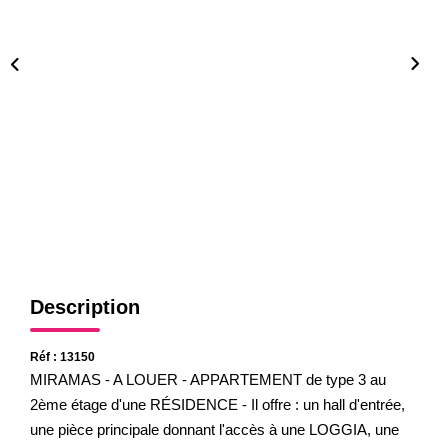
Gestion
Expertise
NOS AGENCES
Notre Équipe
Nos Agences
Nos Actualités
CONTACT
Description
Réf : 13150
MIRAMAS - A LOUER - APPARTEMENT de type 3 au
2ème étage d'une RÉSIDENCE - Il offre : un hall d'entrée,
une pièce principale donnant l'accès à une LOGGIA, une