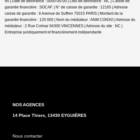
95 | Date de délivrance : 0000-00-00 | Lieu de délivrance : NC | Caisse de
garantie financière : SOCAF. | N° de caisse de garantie : 12165 | Adresse
caisse de garantie : 6 Avenue de Suffren 75015 PARIS | Montant de la
garantie financière : 120 000 | Nom du médiateur : ANM CONSO | Adresse du
médiateur : 2 Rue Colmar 94300 VINCENNES | Adresse du site : NC |
Entreprise juridiquement et financièrement indépendante
NOS AGENCES
14 Place Thiers, 13430 EYGUIÈRES
Nous contacter