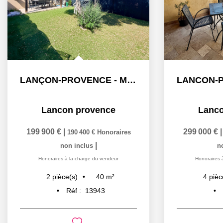
LANÇON-PROVENCE - Maison de type 2 avec jardin
Lancon provence
Lanco
199 900 €
|
299 000 €
190 400 €
Honoraires
|
non inclus
n
Honoraires à la charge du vendeur
Honoraires 
40
m²
2
pièce(s)
4
pièc
Réf :
13943