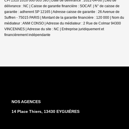
CPI 1310 2016 000 003 595 | Date de délivrance : 2022-04-06 | Lieu de
délivrance : NC | Caisse de garantie financière : SOCAF. | N° de caisse de
garantie : adherent SP 12165 | Adresse caisse de garantie : 26 Avenue de
Suffren - 75015 PARIS | Montant de la garantie financière : 120 000 | Nom du
médiateur : ANM CONSO | Adresse du médiateur : 2 Rue de Colmar 94300
VINCENNES | Adresse du site : NC |
Entreprise juridiquement et
financièrement indépendante
NOS AGENCES
14 Place Thiers, 13430 EYGUIÈRES