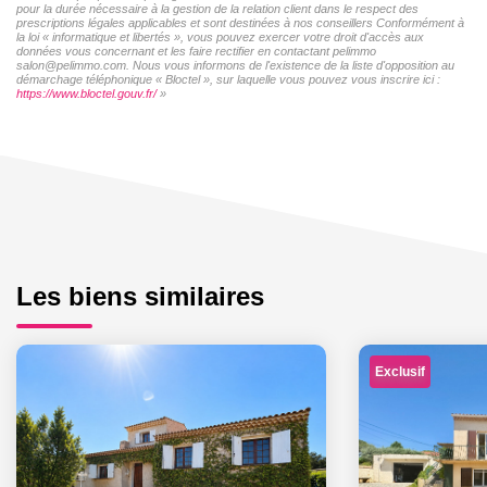
pour la durée nécessaire à la gestion de la relation client dans le respect des
prescriptions légales applicables et sont destinées à nos conseillers Conformément à
la loi « informatique et libertés », vous pouvez exercer votre droit d'accès aux
données vous concernant et les faire rectifier en contactant pelimmo
salon@pelimmo.com. Nous vous informons de l'existence de la liste d'opposition au
démarchage téléphonique « Bloctel », sur laquelle vous pouvez vous inscrire ici :
https://www.bloctel.gouv.fr/
»
Les biens similaires
Exclusif