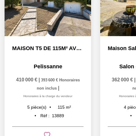
MAISON T5 DE 115M² AVEC PISCINE ET GARAGE - PELISSANNE
Pelissanne
Salon
410 000 €
|
362 000 €
393 600 €
Honoraires
|
non inclus
n
Honoraires à la charge du vendeur
Honoraires 
115
m²
5
pièce(s)
4
pièc
Réf :
13889