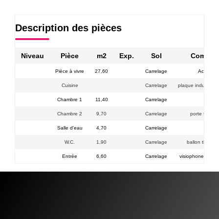
Description des pièces
Niveau
Pièce
m2
Exp.
Sol
Comment
Pièce à vivre
27,60
Carrelage
Accès te
Cuisine
Carrelage
plaque induction h
Chambre 1
11,40
Carrelage
PVC 
Chambre 2
9,70
Carrelage
porte fenêt
Salle d'eau
4,70
Carrelage
W.C.
1,90
Carrelage
ballon therm
Entrée
6,60
Carrelage
visiophone + tabl