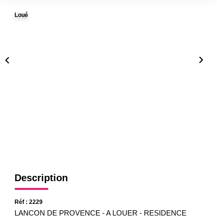
Gestion
Loué
Expertise
NOS AGENCES
Notre Équipe
Nos Agences
Nos Actualités
CONTACT
Description
Réf : 2229
LANCON DE PROVENCE - A LOUER - RESIDENCE