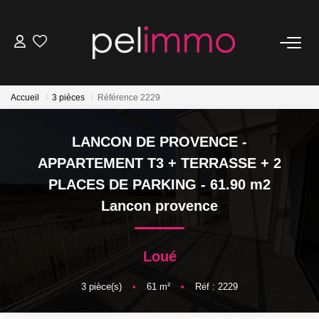
NOS BIENS
Accueil
3 pièces
Référence 2229
Ventes
Locations
LANCON DE PROVENCE -
Belles Demeures
APPARTEMENT T3 + TERRASSE + 2
PLACES DE PARKING - 61.90 m2
ESTIMATION
Lancon provence
NOS SERVICES
Loué
Transaction
3
pièce(s)
•
61
m²
•
Réf : 2229
Location