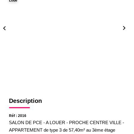
Loué
Gestion
Expertise
NOS AGENCES
Notre Équipe
Nos Agences
Nos Actualités
CONTACT
Description
Réf : 2016
SALON DE PCE - A LOUER - PROCHE CENTRE VILLE -
APPARTEMENT de type 3 de 57,40m² au 3ème étage