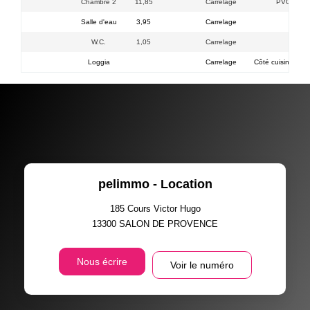
Chambre 2
11,85
Carrelage
PVC DV p
Salle d'eau
3,95
Carrelage
W.C.
1,05
Carrelage
com
Loggia
Carrelage
Côté cuisine : 5.
pelimmo - Location
185 Cours Victor Hugo
13300
SALON DE PROVENCE
Nous écrire
Voir le numéro