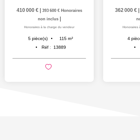
410 000 €
|
362 000 €
393 600 €
Honoraires
|
non inclus
n
Honoraires à la charge du vendeur
Honoraires 
115
m²
5
pièce(s)
4
pièc
Réf :
13889