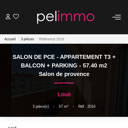
NOS BIENS
Accueil
3 pièces
Référence 2016
Ventes
Locations
SALON DE PCE - APPARTEMENT T3 +
Belles Demeures
BALCON + PARKING - 57.40 m2
Salon de provence
ESTIMATION
Loué
NOS SERVICES
3
pièce(s)
•
57
m²
•
Réf : 2016
Transaction
Location