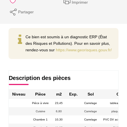
Imprimer
Partager
Ce bien est soumis à un diagnostic ERP (État
des Risques et Pollutions). Pour en savoir plus,
rendez-vous sur
https://www.georisques.gouv.fr/
Description des pièces
Niveau
Pièce
m2
Exp.
Sol
Comm
Pièce à vivre
23,45
Carrelage
tableau élec
Cuisine
6,80
Carrelage
plaque vitro
Chambre 1
10,30
Carrelage
PVC DV accès ter