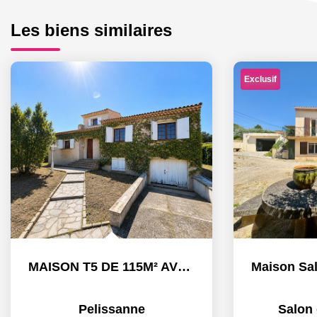
Les biens similaires
Exclusif
MAISON T5 DE 115M² AVEC PISCINE ET GARAGE - PELISSANNE
Pelissanne
Salon