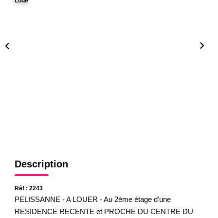
Loué
Gestion
Expertise
NOS AGENCES
Notre Équipe
Nos Agences
Nos Actualités
CONTACT
Description
Réf : 2243
PELISSANNE - A LOUER - Au 2ème étage d'une
RESIDENCE RECENTE et PROCHE DU CENTRE DU