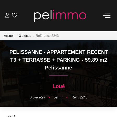
NOS BIENS
Accueil
3 pièces
Référence 2243
Ventes
Locations
PELISSANNE - APPARTEMENT RECENT
Belles Demeures
T3 + TERRASSE + PARKING - 59.89 m2
Pelissanne
ESTIMATION
Loué
NOS SERVICES
3
pièce(s)
•
59
m²
•
Réf : 2243
Transaction
Location