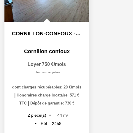
CORNILLON-CONFOUX - Appartement 2 pièce(s) 43.53 m2 -...
Cornillon confoux
Loyer 750 €/mois
charges comprises
dont charges récupérables: 20 €/mois
|
Honoraires charge locataire: 571 €
|
TTC
Dépôt de garantie: 730 €
44
m²
2
pièce(s)
Réf :
2458