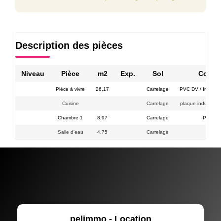
Description des pièces
Niveau
Pièce
m2
Exp.
Sol
Comme
Pièce à vivre
26,17
Carrelage
PVC DV / Interphon
Cuisine
Carrelage
plaque induc. LV 
Chambre 1
8,97
Carrelage
PVC DV
Salle d'eau
4,75
Carrelage
WC +
pelimmo - Location