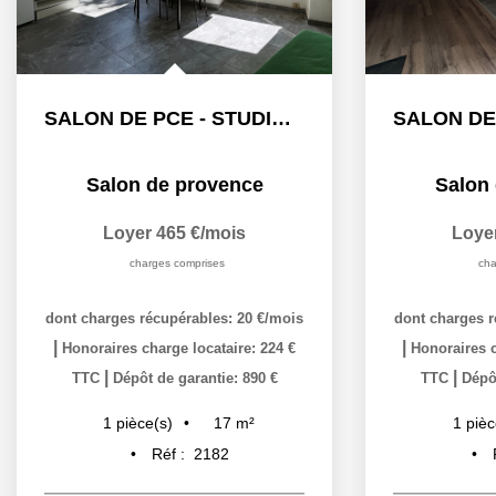
SALON DE PCE - STUDIO MEUBLE -17,04 m2
Salon de provence
Salon
Loyer 465 €/mois
Loye
charges comprises
cha
dont charges récupérables: 20 €/mois
dont charges r
|
|
Honoraires charge locataire: 224 €
Honoraires c
|
|
TTC
Dépôt de garantie: 890 €
TTC
Dépôt
17
m²
1
pièce(s)
1
pièc
Réf :
2182