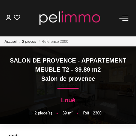
NOS BIENS
Accueil
2 pièces
Référence 2300
Ventes
Locations
SALON DE PROVENCE - APPARTEMENT
Belles Demeures
MEUBLE T2 - 39.89 m2
Salon de provence
ESTIMATION
Loué
NOS SERVICES
2
pièce(s)
•
39
m²
•
Réf : 2300
Transaction
Location