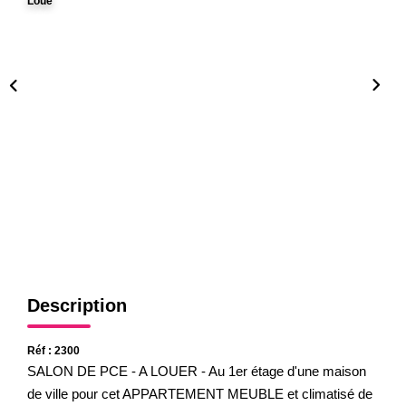
Loué
Gestion
Expertise
NOS AGENCES
Notre Équipe
Nos Agences
Nos Actualités
CONTACT
Description
Réf : 2300
SALON DE PCE - A LOUER - Au 1er étage d'une maison
de ville pour cet APPARTEMENT MEUBLE et climatisé de