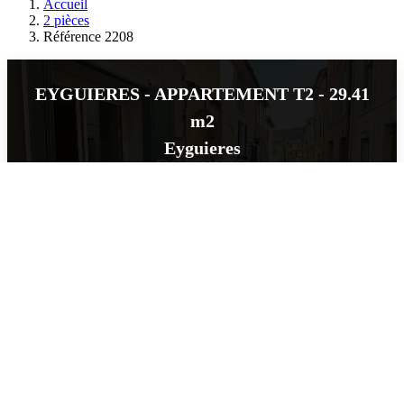
Accueil
2 pièces
Référence 2208
EYGUIERES - APPARTEMENT T2 - 29.41
m2
Eyguieres
Loué
2
pièce(s)
•
29
m²
•
Réf : 2208
Loué