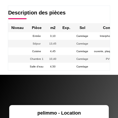
Description des pièces
Niveau
Pièce
m2
Exp.
Sol
Commen
Entrée
3,10
Carrelage
Interphone, c
Séjour
13,45
Carrelage
PVC 
Cuisine
4,45
Carrelage
ouverte, plaque vitr
Chambre 1
10,40
Carrelage
PVC DV, 
Salle d'eau
4,50
Carrelage
+ w
pelimmo - Location