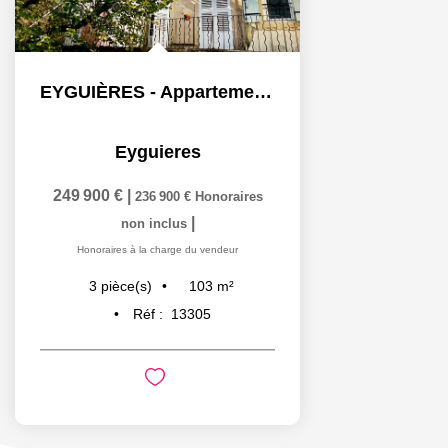
EYGUIÈRES - Appartement T3 avec garage - 103m²
Eyguieres
249 900 €
|
236 900 €
Honoraires
|
non inclus
Honoraires à la charge du vendeur
103
m²
3
pièce(s)
Réf :
13305