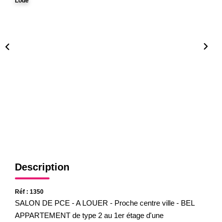
Loué
Gestion
Expertise
NOS AGENCES
Notre Équipe
Nos Agences
Nos Actualités
CONTACT
Description
Réf : 1350
SALON DE PCE - A LOUER - Proche centre ville - BEL
APPARTEMENT de type 2 au 1er étage d'une