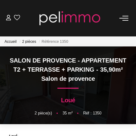
NOS BIENS
Accueil
2 pièces
Référence 1350
Ventes
Locations
SALON DE PROVENCE - APPARTEMENT
Belles Demeures
T2 + TERRASSE + PARKING - 35,90m²
Salon de provence
ESTIMATION
Loué
NOS SERVICES
2
pièce(s)
•
35
m²
•
Réf : 1350
Transaction
Location