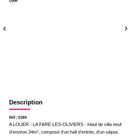
Loué
Gestion
Expertise
NOS AGENCES
Notre Équipe
Nos Agences
Nos Actualités
CONTACT
Description
Réf : 0369
A LOUER - LA FARE-LES-OLIVIERS - Haut de villa neuf
d'environ 34m², composé d'un hall d'entrée, d'un séjour,