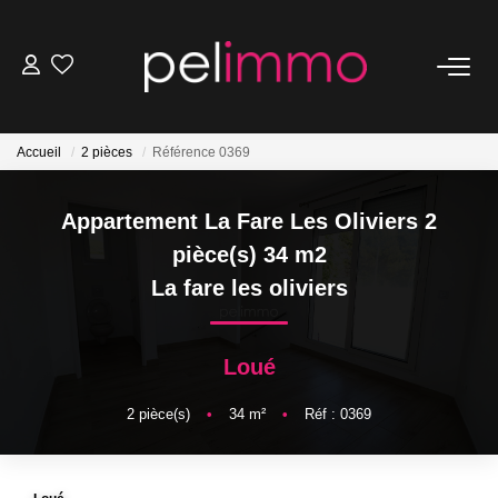
NOS BIENS
Accueil
2 pièces
Référence 0369
Ventes
Locations
Appartement La Fare Les Oliviers 2
Belles Demeures
pièce(s) 34 m2
La fare les oliviers
ESTIMATION
Loué
NOS SERVICES
2
pièce(s)
•
34
m²
•
Réf : 0369
Transaction
Location