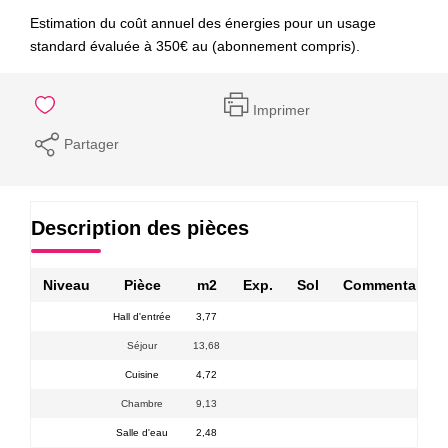
Estimation du coût annuel des énergies pour un usage
standard évaluée à 350€ au (abonnement compris).
Imprimer
Partager
Description des pièces
Niveau
Pièce
m2
Exp.
Sol
Commentaires
Hall d'entrée
3,77
Séjour
13,68
Cuisine
4,72
Chambre
9,13
Salle d'eau
2,48