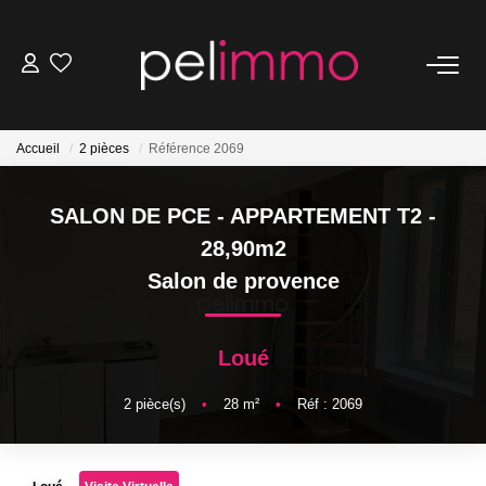
NOS BIENS
Accueil
2 pièces
Référence 2069
Ventes
Locations
SALON DE PCE - APPARTEMENT T2 -
Belles Demeures
28,90m2
Salon de provence
ESTIMATION
Loué
NOS SERVICES
2
pièce(s)
•
28
m²
•
Réf : 2069
Transaction
Location