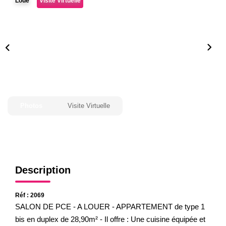
Loué
Visite Virtuelle
Gestion
Expertise
NOS AGENCES
Notre Équipe
Nos Agences
Photos
Visite Virtuelle
Nos Actualités
CONTACT
Description
Réf : 2069
SALON DE PCE - A LOUER - APPARTEMENT de type 1
bis en duplex de 28,90m² - Il offre : Une cuisine équipée et