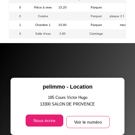
0
Pièce à vivre
15,20
Parquet
P
0
Cuisine
Parquet
plaque 2 f. élec+ k
1
Chambre 1
10,90
Parquet
mezzanine 
0
Salle d'eau
2,80
Carrelage
WC
pelimmo - Location
185 Cours Victor Hugo
13300
SALON DE PROVENCE
Nous écrire
Voir le numéro