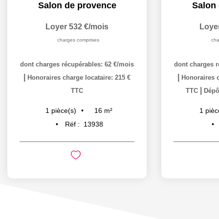
Salon de provence
Salon
Loyer 532 €/mois
Loye
charges comprises
cha
dont charges récupérables: 62 €/mois
dont charges r
|
|
Honoraires charge locataire: 215 €
Honoraires c
|
TTC
TTC
Dépôt
16
m²
1
pièce(s)
1
pièc
Réf :
13938