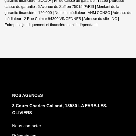
garantie financière : SOCAF. | N° de caisse de garantie : 12165 | Adresse
caisse de garantie : 6 Avenue de Suffren 75015 PARIS | Montant de la
garantie financière : 120 000 | Nom du médiateur : ANM CONSO | Adresse du
médiateur : 2 Rue Colmar 94300 VINCENNES | Adresse du site : NC |
Entreprise juridiquement et financièrement indépendante
NOS AGENCES
3 Cours Charles Galland, 13580 LA FARE-LES-
OLIVIERS
Nous contacter
Présentation