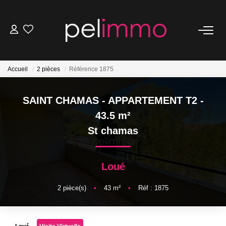
NOS BIENS
Accueil
2 pièces
Référence 1875
Ventes
Locations
SAINT CHAMAS - APPARTEMENT T2 -
Belles Demeures
43.5 m²
St chamas
ESTIMATION
Loué
NOS SERVICES
2
pièce(s)
•
43
m²
•
Réf : 1875
Transaction
Location