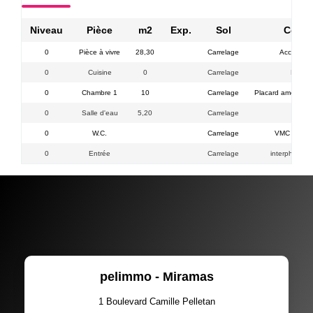
Niveau
Pièce
m2
Exp.
Sol
Comme
0
Pièce à vivre
28,30
Carrelage
Accès ter
0
Cuisine
0
Carrelage
Hotte v
0
Chambre 1
10
Carrelage
Placard aménagé 
0
Salle d'eau
5,20
Carrelage
0
W.C.
Carrelage
VMC accès p
0
Entrée
Carrelage
interphone t
pelimmo - Miramas
1 Boulevard Camille Pelletan