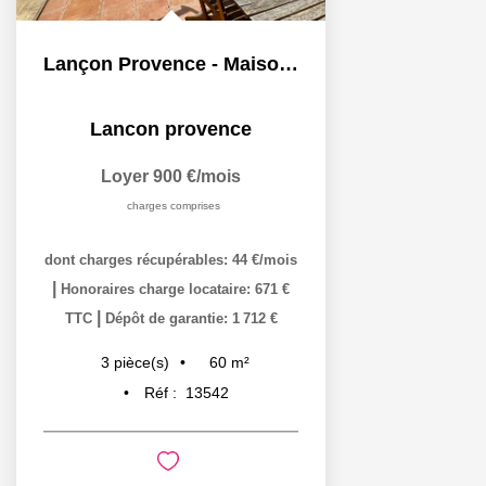
Lançon Provence - Maison MEUBLEE 3 pièce(s) 60.44m2
Lancon provence
Loyer 900 €/mois
charges comprises
dont charges récupérables: 44 €/mois
|
Honoraires charge locataire: 671 €
|
TTC
Dépôt de garantie: 1 712 €
60
m²
3
pièce(s)
Réf :
13542