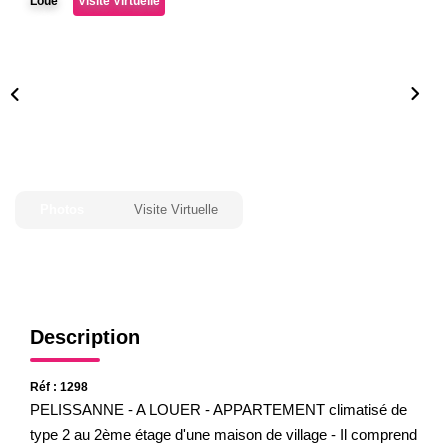
Loué
Visite Virtuelle
Gestion
Expertise
NOS AGENCES
Notre Équipe
Nos Agences
Photos
Visite Virtuelle
Nos Actualités
CONTACT
Description
Réf : 1298
PELISSANNE - A LOUER - APPARTEMENT climatisé de
type 2 au 2ème étage d'une maison de village - Il comprend