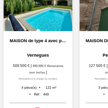
MAISON de type 4 avec piscine et garage
Vernegues
Pe
509 500 €
|
127 500 €
490 000 €
Honoraires
|
non inclus
n
Honoraires à la charge du vendeur
Honoraires 
122
m²
4
pièce(s)
3
pièc
Réf :
440