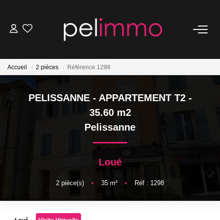
NOS BIENS
Accueil
2 pièces
Référence 1298
Ventes
Locations
PELISSANNE - APPARTEMENT T2 -
Belles Demeures
35.60 m2
Pelissanne
ESTIMATION
Loué
NOS SERVICES
2
pièce(s)
•
35
m²
•
Réf : 1298
Transaction
Location