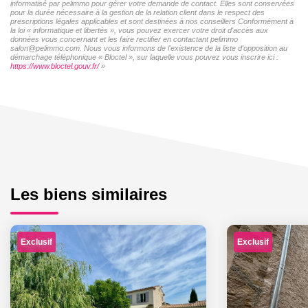
informatisé par pelimmo pour gérer votre demande de contact. Elles sont conservées
pour la durée nécessaire à la gestion de la relation client dans le respect des
prescriptions légales applicables et sont destinées à nos conseillers Conformément à
la loi « informatique et libertés », vous pouvez exercer votre droit d'accès aux
données vous concernant et les faire rectifier en contactant pelimmo
salon@pelimmo.com. Nous vous informons de l'existence de la liste d'opposition au
démarchage téléphonique « Bloctel », sur laquelle vous pouvez vous inscrire ici :
https://www.bloctel.gouv.fr/
»
Les biens similaires
Exclusif
Exclusif