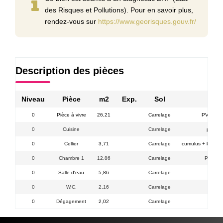
des Risques et Pollutions). Pour en savoir plus,
rendez-vous sur
https://www.georisques.gouv.fr/
Description des pièces
Niveau
Pièce
m2
Exp.
Sol
Com
0
Pièce à vivre
26,21
Carrelage
PVC DV Ac
0
Cuisine
Carrelage
plaque 
0
Cellier
3,71
Carrelage
cumulus + kit màl
0
Chambre 1
12,86
Carrelage
PVC DV 
0
Salle d'eau
5,86
Carrelage
VMC /
0
W.C.
2,16
Carrelage
PV
0
Dégagement
2,02
Carrelage