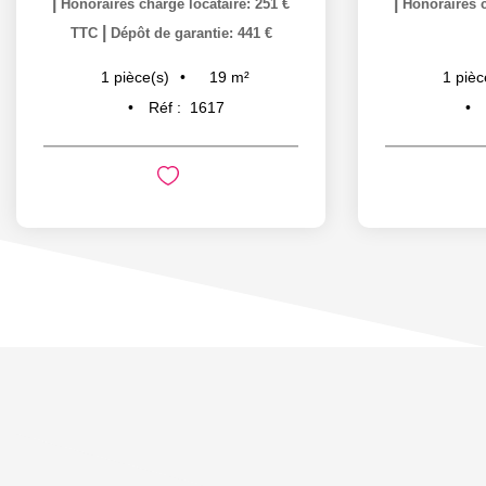
|
|
Honoraires charge locataire: 251 €
Honoraires c
|
TTC
Dépôt de garantie: 441 €
19
m²
1
pièce(s)
1
pièc
Réf :
1617