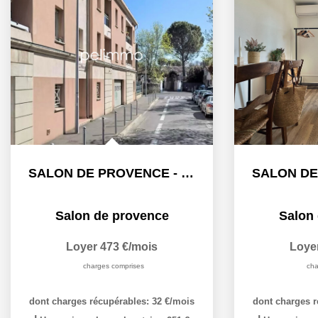
SALON DE PROVENCE - STUDIO + BALCON - 19.10 m2
Salon de provence
Salon
Loyer 473 €/mois
Loye
charges comprises
cha
dont charges récupérables: 32 €/mois
dont charges r