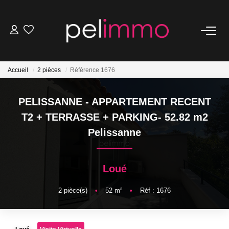
NOS BIENS
Accueil
2 pièces
Référence 1676
Ventes
Locations
PELISSANNE - APPARTEMENT RECENT
Belles Demeures
T2 + TERRASSE + PARKING- 52.82 m2
Pelissanne
ESTIMATION
Loué
NOS SERVICES
2
pièce(s)
•
52
m²
•
Réf : 1676
Transaction
Location