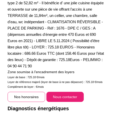
type 2 de 52,82 m² - Il bénéficie d' une jolie cuisine équipée
et ouverte sur une pièce de vie offrant l'accès à une
TERRASSE de 11,84m², un cellier, une chambre, salle
d'eau, wc indépendant - CLIMATISATION RÉVERSIBLE -
PLACE DE PARKING - Réf : 1676 - DPE C / GES : A
(dépenses annuelles d'énergie entre 470 Euros et 690
Euros en 2021) - LIBRE LE 5.11.2024 ( Possibilité d'être
libre plus tôt) - LOYER : 725.18 EUROS - Honoraires
locataire : 686.66 Euros TTC (dont 158.46 Euros pour l'état
des lieux) - Dépôt de garantie : 725.18Euros - PELIMMO :
04 90 44 71 90
Zone soumise à l'encadrement des loyers
Loyer de base :
725.18
€/mois
Loyer de référence majoré (loyer de base à ne pas dépasser) :
725.18
€/mois
Complément de loyer :
€/mois
Nos honoraires
Nous contacter
Diagnostics énergétiques