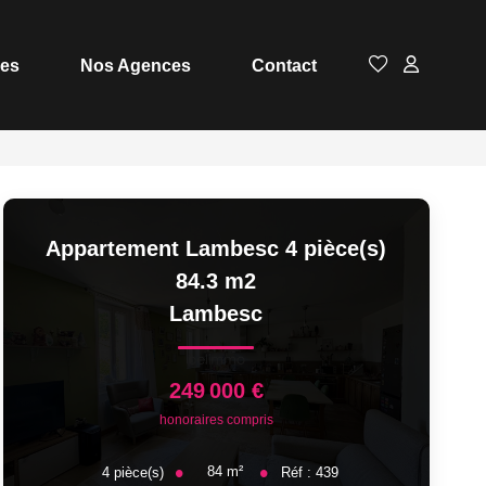
ces
Nos Agences
Contact
Appartement Lambesc 4 pièce(s)
84.3 m2
Lambesc
249 000 €
honoraires compris
84
m²
4
pièce(s)
Réf :
439