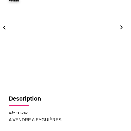
Vendu
Gestion
Expertise
NOS AGENCES
Notre Équipe
Nos Agences
Nos Actualités
CONTACT
Description
Réf : 13247
A VENDRE à EYGUIÈRES