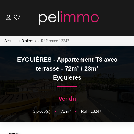
NOS BIENS
Accueil
3 pièces
Référence 13247
Ventes
Locations
EYGUIÈRES - Appartement T3 avec
Belles Demeures
terrasse - 72m² / 23m²
Eyguieres
ESTIMATION
Vendu
NOS SERVICES
3
pièce(s)
•
71
m²
•
Réf : 13247
Transaction
Location