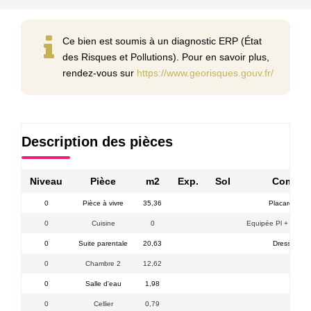
Ce bien est soumis à un diagnostic ERP (État
des Risques et Pollutions). Pour en savoir plus,
rendez-vous sur
https://www.georisques.gouv.fr/
Description des pièces
Niveau
Pièce
m2
Exp.
Sol
Commen
0
Pièce à vivre
35,36
Placard kit M
0
Cuisine
0
Equipée Pl + F + H 
0
Suite parentale
20,63
Dressing +
0
Chambre 2
12,62
Plac
0
Salle d'eau
1,98
+ 
0
Cellier
0,79