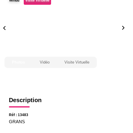
Vendu
Visite Virtuelle
Gestion
Expertise
NOS AGENCES
Notre Équipe
Nos Agences
Photos
Vidéo
Visite Virtuelle
Nos Actualités
CONTACT
Description
Réf : 13483
GRANS