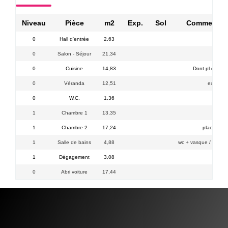
Niveau
Pièce
m2
Exp.
Sol
Commentai
0
Hall d'entrée
2,63
0
Salon - Séjour
21,34
0
Cuisine
14,83
Dont pl de 1.
0
Véranda
12,51
ext
0
W.C.
1,36
1
Chambre 1
13,35
1
Chambre 2
17,24
placard
1
Salle de bains
4,88
wc + vasque / accès
1
Dégagement
3,08
0
Abri voiture
17,44