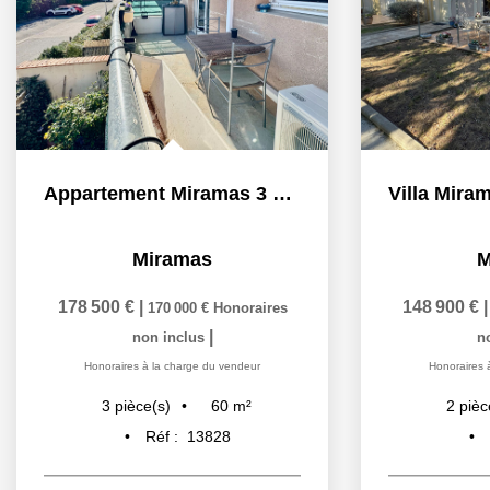
Villa Miramas 2 pièce(s) 49 m²
Miramas
148 900 €
|
195 520 €
139 900 €
Honoraires
|
non inclus
n
Honoraires à la charge du vendeur
Honoraires 
49
m²
2
pièce(s)
4
pièc
Réf :
13586