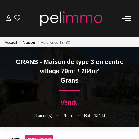
NOS BIENS
Accueil
Maison
Référence 13483
Ventes
Locations
GRANS - Maison de type 3 en centre
Belles Demeures
village 79m² / 284m²
Grans
ESTIMATION
Vendu
NOS SERVICES
3
pièce(s)
•
78
m²
•
Réf : 13483
Transaction
Location