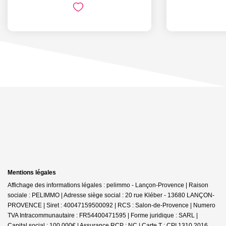
Mentions légales
Affichage des informations légales : pelimmo - Lançon-Provence | Raison
sociale : PELIMMO | Adresse siège social : 20 rue Kléber - 13680 LANÇON-
PROVENCE | Siret : 40047159500092 | RCS : Salon-de-Provence | Numero
TVA Intracommunautaire : FR54400471595 | Forme juridique : SARL |
Capital social : 100 000€ | Assurance RCP : NC |
Carte T : CPI 1310 2016