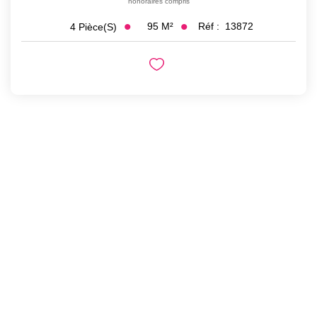
honoraires compris
95
M²
Réf :
13872
4
Pièce(s)