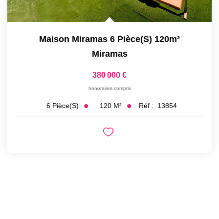
Maison Miramas 6 Pièce(s) 120m²
Miramas
380 000 €
honoraires compris
120
M²
Réf :
13854
6
Pièce(s)