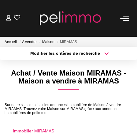
NOS BIENS
Accueil
A vendre
Maison
MIRAMAS
Ventes
Modifier les critères de recherche
Locations
Localisation
Type de transaction
Belles Demeures
Surface min
Achat / Vente Maison MIRAMAS -
Type de bien
Maison a vendre à MIRAMAS
Plus de critères
Budget max
ESTIMATION
Créer une alerte
NOS SERVICES
Sur notre site consultez les annonces immobilière de Maison à vendre
MIRAMAS. Trouvez votre Maison sur MIRAMAS grâce aux annonces
immobilières de pelimmo.
Transaction
Location
Immobilier MIRAMAS
Gestion