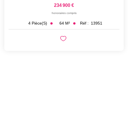
234 900 €
honoraires compris
64
M²
Réf :
13951
4
Pièce(s)