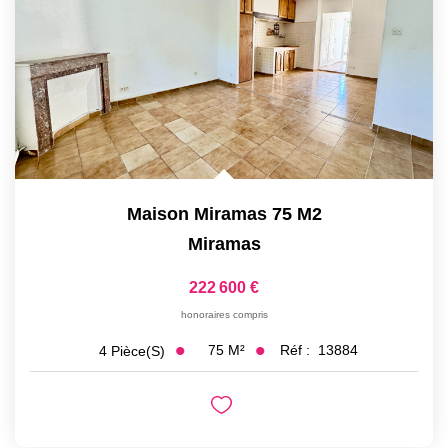
Maison Miramas 75 M2
Miramas
222 600 €
honoraires compris
75
M²
Réf :
13884
4
Pièce(s)