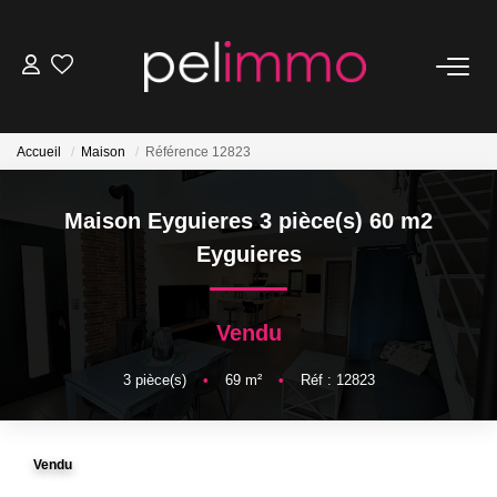
NOS BIENS
Accueil
Maison
Référence 12823
Ventes
Locations
Maison Eyguieres 3 pièce(s) 60 m2
Belles Demeures
Eyguieres
ESTIMATION
Vendu
3
pièce(s)
•
69
m²
•
Réf : 12823
NOS SERVICES
Transaction
Vendu
Location