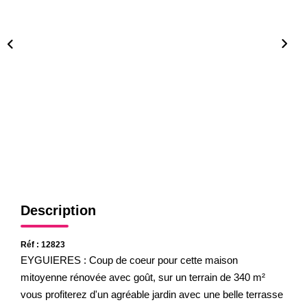
Gestion
Expertise
NOS AGENCES
Notre Équipe
Nos Agences
Nos Actualités
CONTACT
Description
Réf : 12823
EYGUIERES : Coup de coeur pour cette maison
mitoyenne rénovée avec goût, sur un terrain de 340 m²
vous profiterez d'un agréable jardin avec une belle terrasse