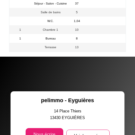
Séjour - Salon - Cuisine
37
Salle de bains
5
W.C.
1,04
1
Chambre 1
10
1
Bureau
8
Terrasse
13
pelimmo - Eyguières
14 Place Thiers
13430
EYGUIÈRES
Nous écrire