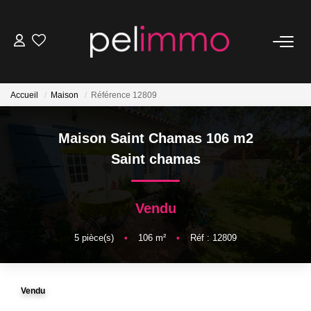
NOS BIENS
Accueil
Maison
Référence 12809
Ventes
Locations
Maison Saint Chamas 106 m2
Belles Demeures
Saint chamas
ESTIMATION
Vendu
5
pièce(s)
•
106
m²
•
Réf : 12809
NOS SERVICES
Transaction
Vendu
Location