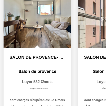
SALON DE PROVENCE- STUDIO MEUBLE - 16.40 m2 - BAIL 9 MOIS
Salon de provence
Salon
Loyer 532 €/mois
Loye
charges comprises
cha
dont charges récupérables: 62 €/mois
dont charges r