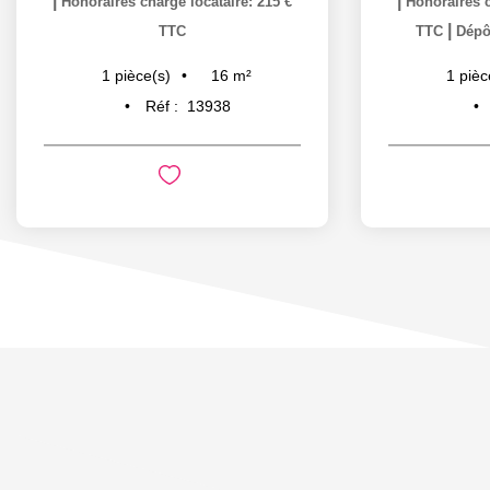
|
|
Honoraires charge locataire: 215 €
Honoraires c
|
TTC
TTC
Dépôt
16
m²
1
pièce(s)
1
pièc
Réf :
13938