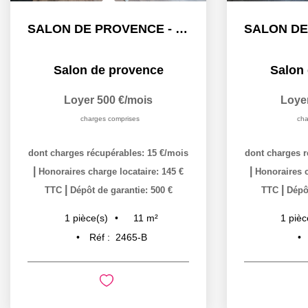
SALON DE PROVENCE - STUDIO - 11.16m²
Salon de provence
Salon
Loyer 500 €/mois
Loye
charges comprises
cha
dont charges récupérables: 15 €/mois
dont charges r
|
|
Honoraires charge locataire: 145 €
Honoraires c
|
|
TTC
Dépôt de garantie: 500 €
TTC
Dépôt
11
m²
1
pièce(s)
1
pièc
Réf :
2465-B