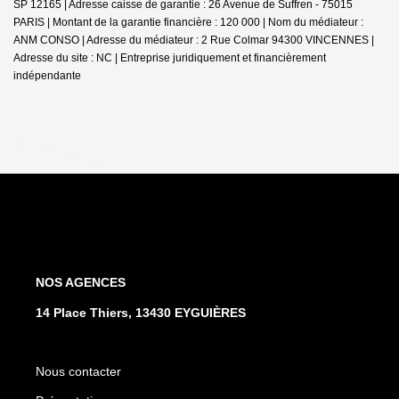
SP 12165 | Adresse caisse de garantie : 26 Avenue de Suffren - 75015
PARIS | Montant de la garantie financière : 120 000 | Nom du médiateur :
ANM CONSO | Adresse du médiateur : 2 Rue Colmar 94300 VINCENNES |
Adresse du site : NC |
Entreprise juridiquement et financièrement
indépendante
NOS AGENCES
14 Place Thiers, 13430 EYGUIÈRES
Nous contacter