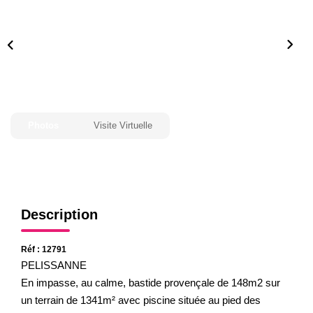
Gestion
Expertise
NOS AGENCES
Notre Équipe
Photos
Visite Virtuelle
Nos Agences
Nos Actualités
CONTACT
Description
Réf : 12791
PELISSANNE
En impasse, au calme, bastide provençale de 148m2 sur
un terrain de 1341m² avec piscine située au pied des