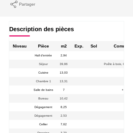
Partager
Description des pièces
Niveau
Pièce
m2
Exp.
Sol
Comment
Hall d'entrée
2,94
Séjour
39,86
Poêle à bois, Chauff
Cuisine
13,03
Chambre 1
13,31
Salle de bains
7
+ Douc
Bureau
10,42
Dégagement
8,25
Dégagement
2,53
Cellier
7,62
Dressing
3,70