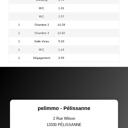
W.C.
1,31
W.C.
1,57
1
Chambre 2
14,29
1
Chambre 3
12,92
1
Salle d'eau
5,03
1
W.C.
1,14
1
Dégagement
3,55
pelimmo - Pélissanne
2 Rue Wilson
13330
PÉLISSANNE