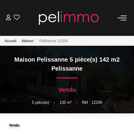
NOS BIENS
Accueil
Maison
Référence 12209
Ventes
Locations
Maison Pelissanne 5 pièce(s) 142 m2
Belles Demeures
Pelissanne
ESTIMATION
Vendu
5
pièce(s)
•
135
m²
•
Réf : 12209
NOS SERVICES
Transaction
Vendu
Location