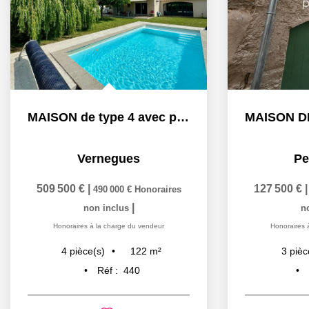
MAISON de type 4 avec piscine et garage
Vernegues
Pe
509 500 €
|
127 500 €
490 000 €
Honoraires
|
non inclus
n
Honoraires à la charge du vendeur
Honoraires 
122
m²
4
pièce(s)
3
pièc
Réf :
440