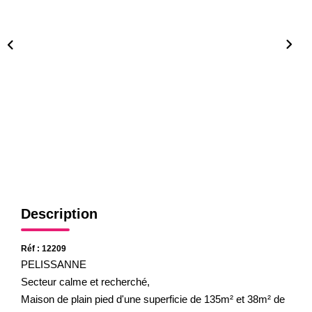
Gestion
Expertise
NOS AGENCES
Notre Équipe
Nos Agences
Nos Actualités
CONTACT
Description
Réf : 12209
PELISSANNE
Secteur calme et recherché,
Maison de plain pied d'une superficie de 135m² et 38m² de