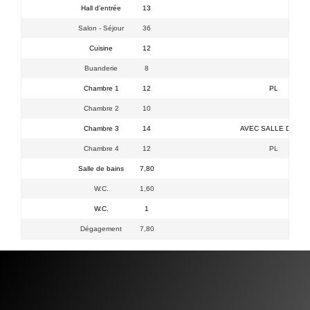
Hall d'entrée
13
Salon - Séjour
36
Cuisine
12
Buanderie
8
Chambre 1
12
PL
Chambre 2
10
Chambre 3
14
AVEC SALLE D EAU
Chambre 4
12
PL
Salle de bains
7,80
W.C.
1,60
W.C.
1
Dégagement
7,80