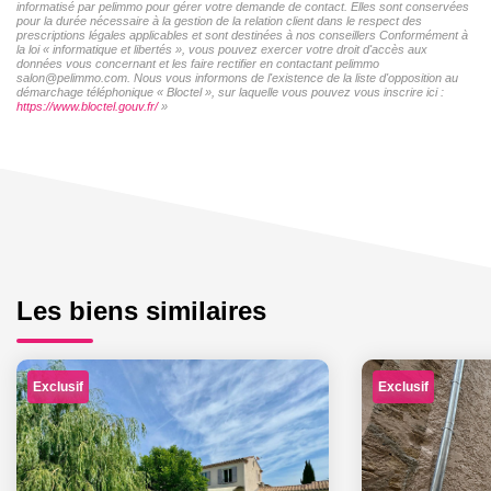
informatisé par pelimmo pour gérer votre demande de contact. Elles sont conservées
pour la durée nécessaire à la gestion de la relation client dans le respect des
prescriptions légales applicables et sont destinées à nos conseillers Conformément à
la loi « informatique et libertés », vous pouvez exercer votre droit d'accès aux
données vous concernant et les faire rectifier en contactant pelimmo
salon@pelimmo.com. Nous vous informons de l'existence de la liste d'opposition au
démarchage téléphonique « Bloctel », sur laquelle vous pouvez vous inscrire ici :
https://www.bloctel.gouv.fr/
»
Les biens similaires
Exclusif
Exclusif