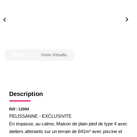
Gestion
Expertise
NOS AGENCES
Notre Équipe
Photos
Visite Virtuelle
Nos Agences
Nos Actualités
CONTACT
Description
Réf : 12094
PELISSANNE - EXCLUSIVITE
En impasse, au calme, Maison de plain pied de type 4 avec
ateliers attenants sur un terrain de 641m² avec piscine et