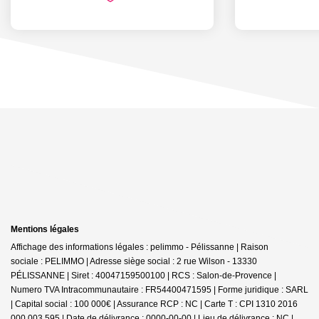
Mentions légales
Affichage des informations légales : pelimmo - Pélissanne | Raison
sociale : PELIMMO | Adresse siège social : 2 rue Wilson - 13330
PÉLISSANNE | Siret : 40047159500100 | RCS : Salon-de-Provence |
Numero TVA Intracommunautaire : FR54400471595 | Forme juridique : SARL
| Capital social : 100 000€ | Assurance RCP : NC |
Carte T : CPI 1310 2016
000 003 595 | Date de délivrance : 0000-00-00 | Lieu de délivrance : NC |