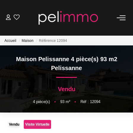
NOS BIENS
Accueil
Maison
Référence 12094
Ventes
Locations
Maison Pelissanne 4 pièce(s) 93 m2
Belles Demeures
Pelissanne
ESTIMATION
Vendu
4
pièce(s)
•
93
m²
•
Réf : 12094
NOS SERVICES
Transaction
Vendu
Visite Virtuelle
Location