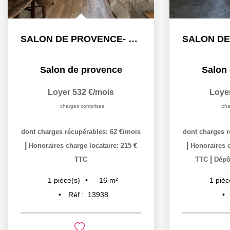
SALON DE PROVENCE- STUDIO MEUBLE - 16.40 m2 - BAIL 9 MOIS
Salon de provence
Salon
Loyer 532 €/mois
Loye
charges comprises
cha
dont charges récupérables: 62 €/mois
dont charges r
|
|
Honoraires charge locataire: 215 €
Honoraires c
|
TTC
TTC
Dépôt
16
m²
1
pièce(s)
1
pièc
Réf :
13938