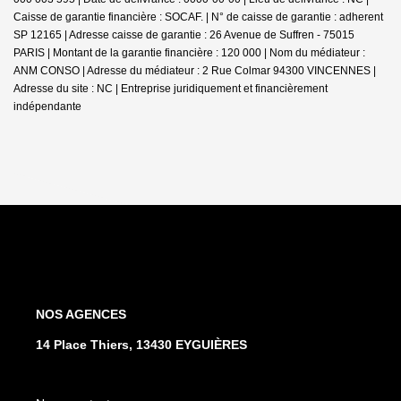
Caisse de garantie financière : SOCAF. | N° de caisse de garantie : adherent
SP 12165 | Adresse caisse de garantie : 26 Avenue de Suffren - 75015
PARIS | Montant de la garantie financière : 120 000 | Nom du médiateur :
ANM CONSO | Adresse du médiateur : 2 Rue Colmar 94300 VINCENNES |
Adresse du site : NC |
Entreprise juridiquement et financièrement
indépendante
NOS AGENCES
14 Place Thiers, 13430 EYGUIÈRES