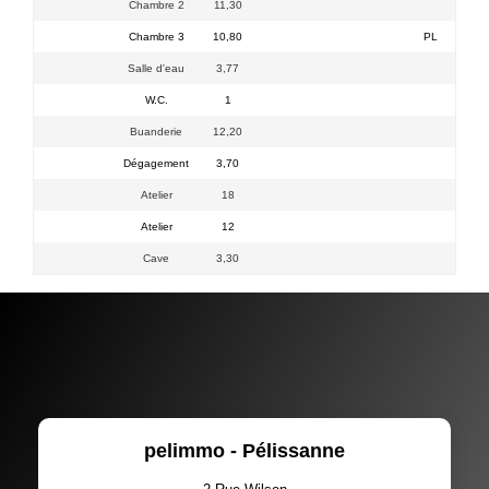
Chambre 2
11,30
Chambre 3
10,80
PL
Salle d'eau
3,77
W.C.
1
Buanderie
12,20
Dégagement
3,70
Atelier
18
Atelier
12
Cave
3,30
pelimmo - Pélissanne