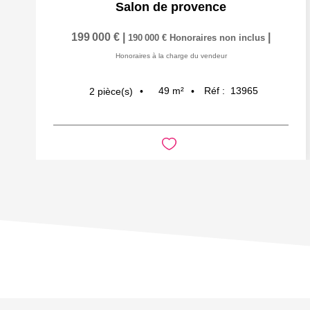
Salon de provence
199 000 €
|
|
190 000 €
Honoraires non inclus
Honoraires à la charge du vendeur
49
m²
Réf :
13965
2
pièce(s)