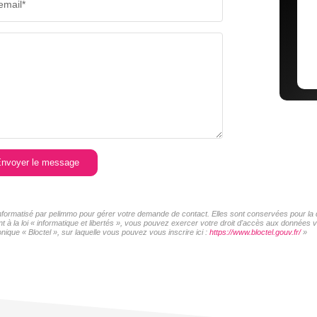
email*
nvoyer le message
 informatisé par pelimmo pour gérer votre demande de contact. Elles sont conservées pour la d
t à la loi « informatique et libertés », vous pouvez exercer votre droit d'accès aux données
ique « Bloctel », sur laquelle vous pouvez vous inscrire ici :
https://www.bloctel.gouv.fr/
»