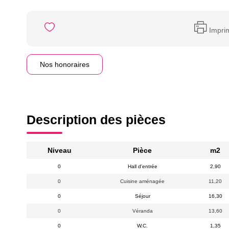
Impri
Nos honoraires
Description des pièces
Niveau
Pièce
m2
0
Hall d'entrée
2,90
0
Cuisine aménagée
11,20
0
Séjour
16,30
0
Véranda
13,60
0
W.C.
1,35