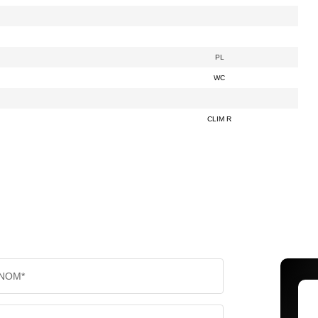
PL
WC
CLIM R
NOM*