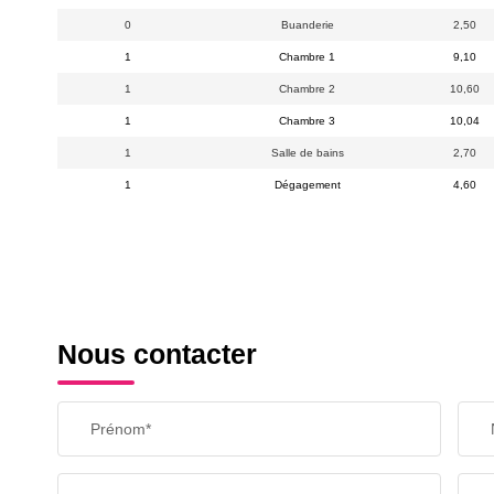
0
Buanderie
2,50
1
Chambre 1
9,10
1
Chambre 2
10,60
1
Chambre 3
10,04
1
Salle de bains
2,70
1
Dégagement
4,60
Nous contacter
Prénom*