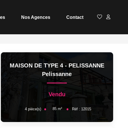
ces
Nos Agences
Contact
MAISON DE TYPE 4 - PELISSANNE
Pelissanne
Vendu
85
m²
4
pièce(s)
Réf :
12015