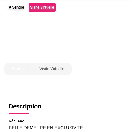
Gestion
A vendre
Visite Virtuelle
Expertise
NOS AGENCES
Notre Équipe
Nos Agences
Nos Actualités
Photos
Visite Virtuelle
CONTACT
Description
Réf : 442
BELLE DEMEURE EN EXCLUSIVITÉ