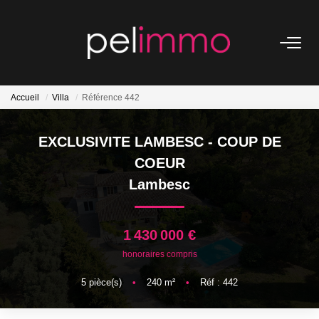
NOS BIENS
Accueil
Villa
Référence 442
Ventes
Locations
EXCLUSIVITE LAMBESC - COUP DE
Belles Demeures
COEUR
Lambesc
ESTIMATION
1 430 000 €
NOS SERVICES
honoraires compris
Transaction
5
pièce(s)
•
240
m²
•
Réf : 442
Location