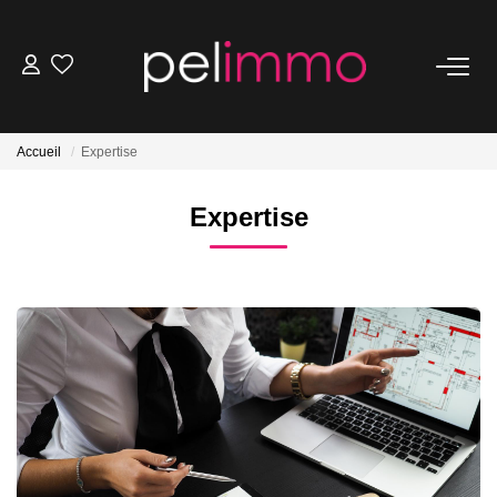
NOS BIENS
Accueil
Expertise
Ventes
Locations
Expertise
Belles Demeures
ESTIMATION
NOS SERVICES
Transaction
Location